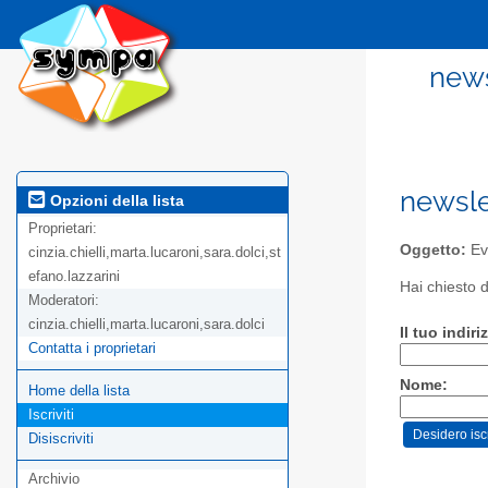
news
newsle
Opzioni della lista
Proprietari:
Oggetto:
Eve
cinzia.chielli,marta.lucaroni,sara.dolci,st
efano.lazzarini
Hai chiesto d
Moderatori:
cinzia.chielli,marta.lucaroni,sara.dolci
Il tuo indiri
Contatta i proprietari
Nome:
Home della lista
Iscriviti
Disiscriviti
Archivio